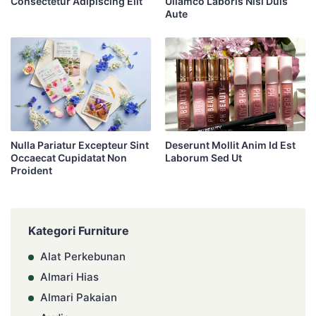
Consectetur Adipiscing Elit
Ullamco Laboris Nisi Duis
Aute
Nulla Pariatur Excepteur Sint
Deserunt Mollit Anim Id Est
Occaecat Cupidatat Non
Laborum Sed Ut
Proident
Kategori Furniture
Alat Perkebunan
Almari Hias
Almari Pakaian