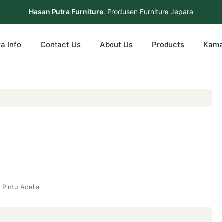
Hasan Putra Furniture
. Produsen Furniture Jepara
a Info
Contact Us
About Us
Products
Kama
 Pintu Adelia