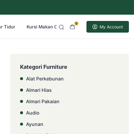
0
r Tidur
Kursi Makan Cafe Resto
Kusen Pintu Jati
My Account
Kategori Furniture
Alat Perkebunan
Almari Hias
Almari Pakaian
Audio
Ayunan