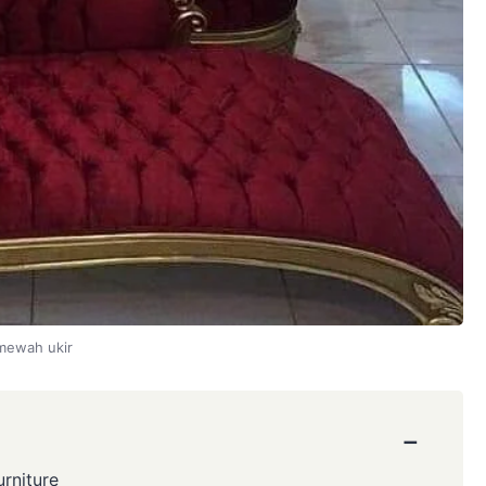
mewah ukir
−
urniture