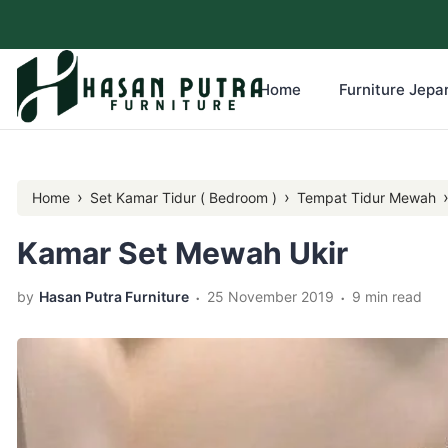
Home
Furniture Jepar
›
›
Home
Set Kamar Tidur ( Bedroom )
Tempat Tidur Mewah
Kamar Set Mewah Ukir
.
.
by
Hasan Putra Furniture
25 November 2019
9 min read