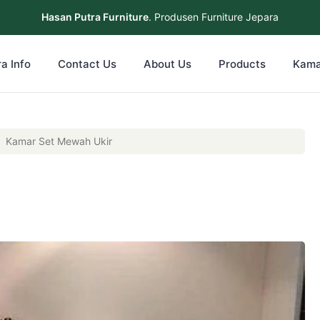
Hasan Putra Furniture
. Produsen Furniture Jepara
a Info
Contact Us
About Us
Products
Kama
›
Kamar Set Mewah Ukir