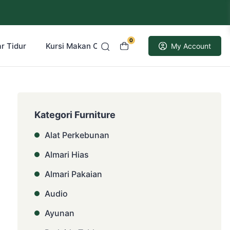
0
r Tidur
Kursi Makan Cafe Resto
Kusen Pintu Jati
My Account
Kategori Furniture
Alat Perkebunan
Almari Hias
Almari Pakaian
Audio
Ayunan