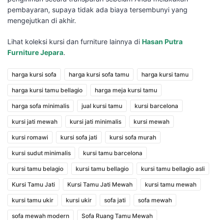
pembayaran, supaya tidak ada biaya tersembunyi yang
mengejutkan di akhir.
Lihat koleksi kursi dan furniture lainnya di
Hasan Putra
Furniture Jepara
.
harga kursi sofa
harga kursi sofa tamu
harga kursi tamu
harga kursi tamu bellagio
harga meja kursi tamu
harga sofa minimalis
jual kursi tamu
kursi barcelona
kursi jati mewah
kursi jati minimalis
kursi mewah
kursi romawi
kursi sofa jati
kursi sofa murah
kursi sudut minimalis
kursi tamu barcelona
kursi tamu belagio
kursi tamu bellagio
kursi tamu bellagio asli
Kursi Tamu Jati
Kursi Tamu Jati Mewah
kursi tamu mewah
kursi tamu ukir
kursi ukir
sofa jati
sofa mewah
sofa mewah modern
Sofa Ruang Tamu Mewah