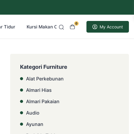
0
r Tidur
Kursi Makan Cafe Resto
Kusen Pintu Jati
My Account
Kategori Furniture
Alat Perkebunan
Almari Hias
Almari Pakaian
Audio
Ayunan