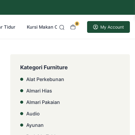
0
r Tidur
Kursi Makan Cafe Resto
Kusen Pintu Jati
My Account
Kategori Furniture
Alat Perkebunan
Almari Hias
Almari Pakaian
Audio
Ayunan