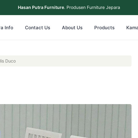
Hasan Putra Furniture
. Produsen Furniture Jepara
a Info
Contact Us
About Us
Products
Kama
lis Duco