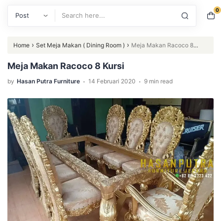
0
Search
›
›
Home
Set Meja Makan ( Dining Room )
Meja Makan Racoco 8
Kursi
Meja Makan Racoco 8 Kursi
.
.
by
Hasan Putra Furniture
14 Februari 2020
9 min read