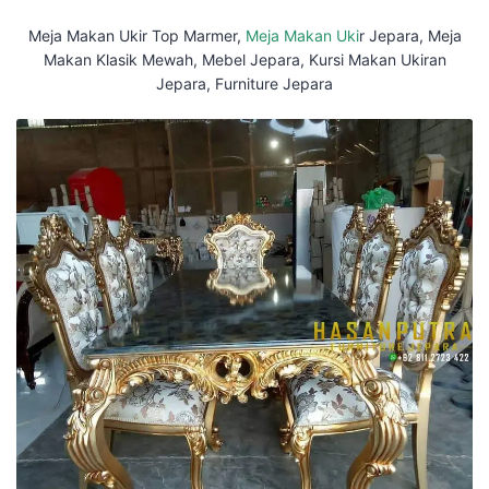
Meja Makan Ukir Top Marmer,
Meja Makan Uki
r Jepara, Meja
Makan Klasik Mewah, Mebel Jepara, Kursi Makan Ukiran
Jepara, Furniture Jepara