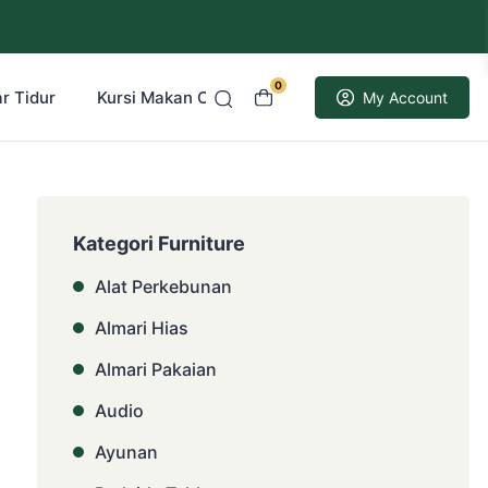
0
r Tidur
Kursi Makan Cafe Resto
Kusen Pintu Jati
My Account
Kategori Furniture
Alat Perkebunan
Almari Hias
Almari Pakaian
Audio
Ayunan