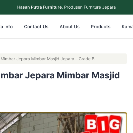
Hasan Putra Furniture
. Produsen Furniture Jepara
a Info
Contact Us
About Us
Products
Kama
 Mimbar Jepara Mimbar Masjid Jepara – Grade B
imbar Jepara Mimbar Masjid