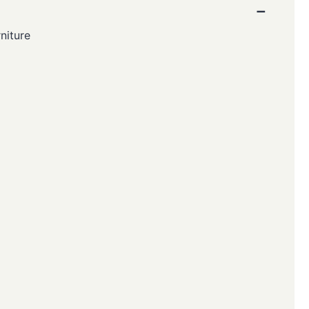
−
niture