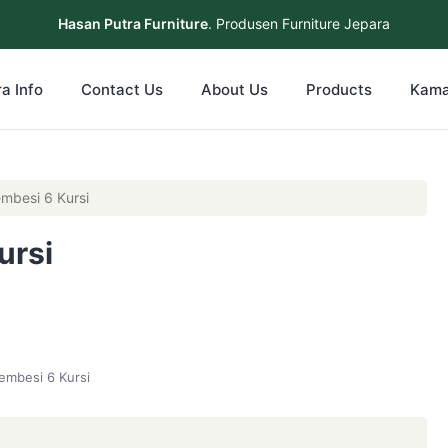
Hasan Putra Furniture
. Produsen Furniture Jepara
a Info
Contact Us
About Us
Products
Kama
mbesi 6 Kursi
ursi
embesi 6 Kursi