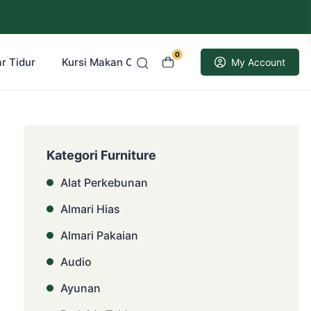
0
r Tidur
Kursi Makan Cafe Resto
Kusen Pintu Jati
My Account
Kategori Furniture
Alat Perkebunan
Almari Hias
Almari Pakaian
Audio
Ayunan