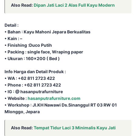
Also Read:
Dipan Jati Laci 2 Alas Full Kayu Modern
Detail :
• Bahan : Kayu Mahoni Jepara Berkualitas
• Kain : –
• Finishing :Duco Putih
• Packing : single face, Wraping paper
• Ukuran : 160×200 ( Bed )
Info Harga dan Detail Produk :
• WA : +62 811 2723 422
• Phone : +62 811 2723 422
• IG : @ hasanputrafurniture
• Website :
hasanputrafurniture.com
• Workshop : Jl.KH Nawawi Ds.Sinanggul RT 03 RW 01
Mlonggo, Jepara
Also Read:
Tempat Tidur Laci 3 Minimalis Kayu Jati