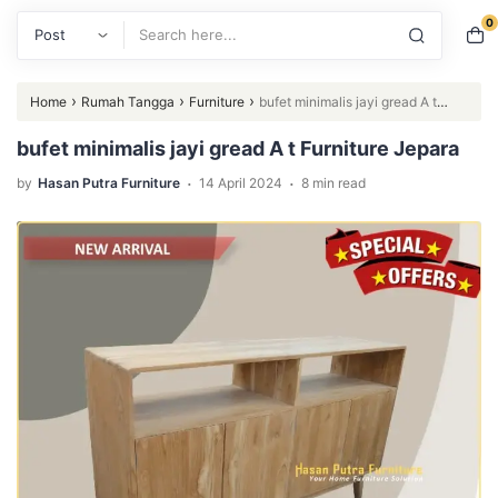
0
Search
›
›
›
Home
Rumah Tangga
Furniture
bufet minimalis jayi gread A t
Furniture Jepara
bufet minimalis jayi gread A t Furniture Jepara
.
.
by
Hasan Putra Furniture
14 April 2024
8 min read