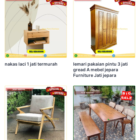
nakas laci 1 jati termurah
lemari pakaian pintu 3 jati
gread A mebel jepara
Furniture Jati jepara