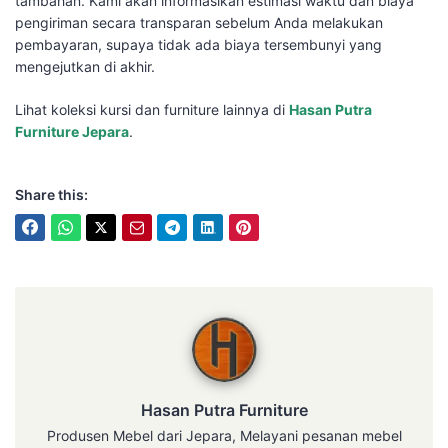
tambahan. Kami akan informasikan estimasi waktu dan biaya
pengiriman secara transparan sebelum Anda melakukan
pembayaran, supaya tidak ada biaya tersembunyi yang
mengejutkan di akhir.
Lihat koleksi kursi dan furniture lainnya di
Hasan Putra
Furniture Jepara
.
Share this:
Hasan Putra Furniture
Hasan Putra Furniture
Produsen Mebel dari Jepara, Melayani pesanan mebel