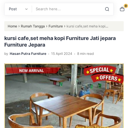
0
Search
›
›
›
Home
Rumah Tangga
Furniture
kursi cafe,set meha kopi
Furniture Jati jepara Furniture Jepara
kursi cafe,set meha kopi Furniture Jati jepara
Furniture Jepara
.
.
by
Hasan Putra Furniture
15 April 2024
8 min read