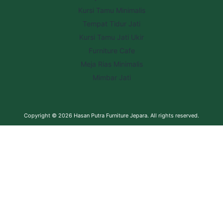
Kursi Tamu Minimalis
Tempat Tidur Jati
Kursi Tamu Jati Ukir
Furniture Cafe
Meja Rias Minimalis
Mimbar Jati
Copyright © 2026
Hasan Putra Furniture Jepara
. All rights reserved.