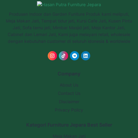
Produsen Indoor dan Garden Funiture Produk kami meliputi,
Meja Makan Jati, Tempat tidur jati, Kursi Cafe Jati, Kusen Pintu
Jati, Sofa tamu jati, Mimbar Masjid jati, Meja Kantor Jati,
Cabinet dan Lemari Jati, Kami juga melayani retail, wholesale
dengan kebutuhan customer di seluruh idonesia & worldwide
Company
About Us
Contact Us
Disclaimer
Privacy Policy
Kategori Furniture Jepara Best Seller
Meja Makan Jati