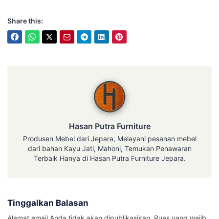
Share this:
Hasan Putra Furniture
Hasan Putra Furniture
Produsen Mebel dari Jepara, Melayani pesanan mebel
dari bahan Kayu Jati, Mahoni, Temukan Penawaran
Terbaik Hanya di Hasan Putra Furniture Jepara.
Tinggalkan Balasan
Alamat email Anda tidak akan dipublikasikan.
Ruas yang wajib