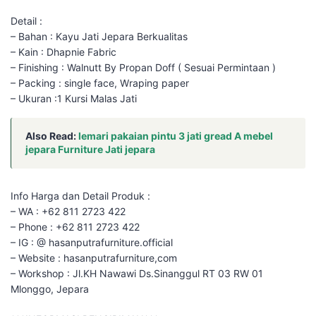
Detail :
– Bahan : Kayu Jati Jepara Berkualitas
– Kain : Dhapnie Fabric
– Finishing : Walnutt By Propan Doff ( Sesuai Permintaan )
– Packing : single face, Wraping paper
– Ukuran :1 Kursi Malas Jati
Also Read:
lemari pakaian pintu 3 jati gread A mebel
jepara Furniture Jati jepara
Info Harga dan Detail Produk :
– WA : +62 811 2723 422
– Phone : +62 811 2723 422
– IG : @ hasanputrafurniture.official
– Website : hasanputrafurniture,com
– Workshop : Jl.KH Nawawi Ds.Sinanggul RT 03 RW 01
Mlonggo, Jepara