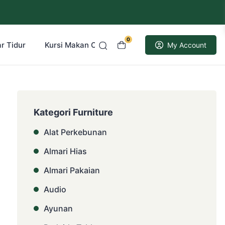
0
r Tidur
Kursi Makan Cafe Resto
Kusen Pintu Jati
My Account
Kategori Furniture
Alat Perkebunan
Almari Hias
Almari Pakaian
Audio
Ayunan