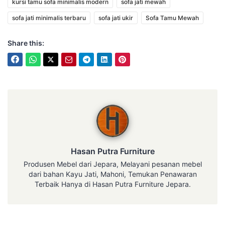
kursi tamu sofa minimalis modern
sofa jati mewah
sofa jati minimalis terbaru
sofa jati ukir
Sofa Tamu Mewah
Share this:
Hasan Putra Furniture
Hasan Putra Furniture
Produsen Mebel dari Jepara, Melayani pesanan mebel
dari bahan Kayu Jati, Mahoni, Temukan Penawaran
Terbaik Hanya di Hasan Putra Furniture Jepara.