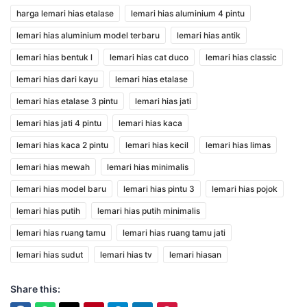
harga lemari hias etalase
lemari hias aluminium 4 pintu
lemari hias aluminium model terbaru
lemari hias antik
lemari hias bentuk l
lemari hias cat duco
lemari hias classic
lemari hias dari kayu
lemari hias etalase
lemari hias etalase 3 pintu
lemari hias jati
lemari hias jati 4 pintu
lemari hias kaca
lemari hias kaca 2 pintu
lemari hias kecil
lemari hias limas
lemari hias mewah
lemari hias minimalis
lemari hias model baru
lemari hias pintu 3
lemari hias pojok
lemari hias putih
lemari hias putih minimalis
lemari hias ruang tamu
lemari hias ruang tamu jati
lemari hias sudut
lemari hias tv
lemari hiasan
Share this: