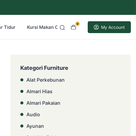
0
r Tidur
Kursi Makan Cafe Resto
Kusen Pintu Jati
My Account
Kategori Furniture
Alat Perkebunan
Almari Hias
Almari Pakaian
Audio
Ayunan