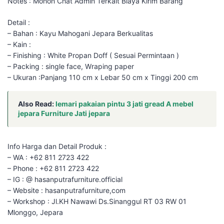
Notes : Mohon Chat Admin Terkait Biaya Kirim Barang
Detail :
– Bahan : Kayu Mahogani Jepara Berkualitas
– Kain :
– Finishing : White Propan Doff ( Sesuai Permintaan )
– Packing : single face, Wraping paper
– Ukuran :Panjang 110 cm x Lebar 50 cm x Tinggi 200 cm
Also Read:
lemari pakaian pintu 3 jati gread A mebel
jepara Furniture Jati jepara
Info Harga dan Detail Produk :
– WA : +62 811 2723 422
– Phone : +62 811 2723 422
– IG : @ hasanputrafurniture.official
– Website : hasanputrafurniture,com
– Workshop : Jl.KH Nawawi Ds.Sinanggul RT 03 RW 01
Mlonggo, Jepara