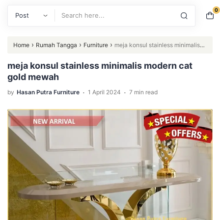
0
Search
›
›
›
Home
Rumah Tangga
Furniture
meja konsul stainless minimalis
modern cat gold mewah
meja konsul stainless minimalis modern cat
gold mewah
.
.
by
Hasan Putra Furniture
1 April 2024
7 min read