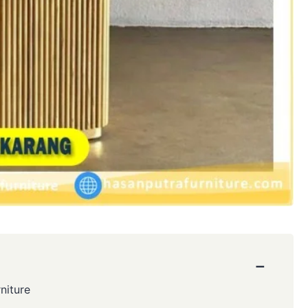
−
niture