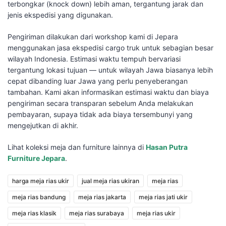
terbongkar (knock down) lebih aman, tergantung jarak dan
jenis ekspedisi yang digunakan.
Pengiriman dilakukan dari workshop kami di Jepara
menggunakan jasa ekspedisi cargo truk untuk sebagian besar
wilayah Indonesia. Estimasi waktu tempuh bervariasi
tergantung lokasi tujuan — untuk wilayah Jawa biasanya lebih
cepat dibanding luar Jawa yang perlu penyeberangan
tambahan. Kami akan informasikan estimasi waktu dan biaya
pengiriman secara transparan sebelum Anda melakukan
pembayaran, supaya tidak ada biaya tersembunyi yang
mengejutkan di akhir.
Lihat koleksi meja dan furniture lainnya di
Hasan Putra
Furniture Jepara
.
harga meja rias ukir
jual meja rias ukiran
meja rias
meja rias bandung
meja rias jakarta
meja rias jati ukir
meja rias klasik
meja rias surabaya
meja rias ukir