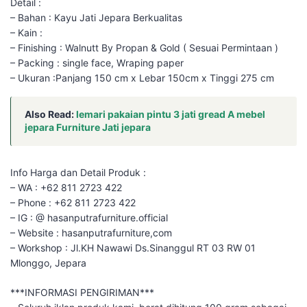
Detail :
– Bahan : Kayu Jati Jepara Berkualitas
– Kain :
– Finishing : Walnutt By Propan & Gold ( Sesuai Permintaan )
– Packing : single face, Wraping paper
– Ukuran :Panjang 150 cm x Lebar 150cm x Tinggi 275 cm
Also Read:
lemari pakaian pintu 3 jati gread A mebel
jepara Furniture Jati jepara
Info Harga dan Detail Produk :
– WA : +62 811 2723 422
– Phone : +62 811 2723 422
– IG : @ hasanputrafurniture.official
– Website : hasanputrafurniture,com
– Workshop : Jl.KH Nawawi Ds.Sinanggul RT 03 RW 01
Mlonggo, Jepara
***INFORMASI PENGIRIMAN***