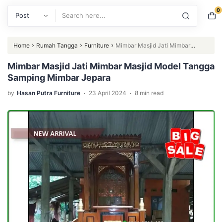
0
Search
›
›
›
Home
Rumah Tangga
Furniture
Mimbar Masjid Jati Mimbar
Masjid Model Tangga Samping Mimbar Jepara
Mimbar Masjid Jati Mimbar Masjid Model Tangga
Samping Mimbar Jepara
.
.
by
Hasan Putra Furniture
23 April 2024
8 min read