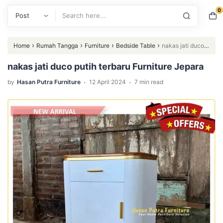
0
Search
›
›
›
›
Home
Rumah Tangga
Furniture
Bedside Table
nakas jati duco
putih terbaru Furniture Jepara
nakas jati duco putih terbaru Furniture Jepara
.
.
by
Hasan Putra Furniture
12 April 2024
7 min read