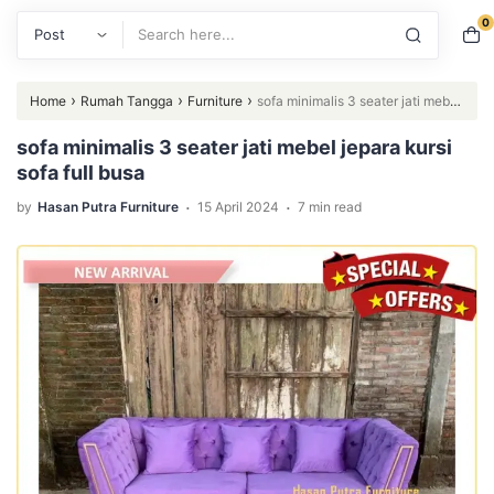
0
Search
›
›
›
Home
Rumah Tangga
Furniture
sofa minimalis 3 seater jati mebel
jepara kursi sofa full busa
sofa minimalis 3 seater jati mebel jepara kursi
sofa full busa
.
.
by
Hasan Putra Furniture
15 April 2024
7 min read