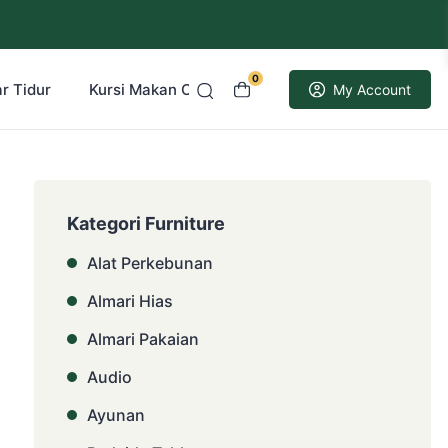
0
r Tidur
Kursi Makan Cafe Resto
Kusen Pintu Jati
My Account
Kategori Furniture
Alat Perkebunan
Almari Hias
Almari Pakaian
Audio
Ayunan