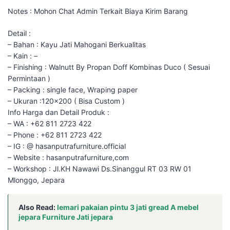
Notes : Mohon Chat Admin Terkait Biaya Kirim Barang
Detail :
– Bahan : Kayu Jati Mahogani Berkualitas
– Kain : –
– Finishing : Walnutt By Propan Doff Kombinas Duco ( Sesuai
Permintaan )
– Packing : single face, Wraping paper
– Ukuran :120×200 ( Bisa Custom )
Info Harga dan Detail Produk :
– WA : +62 811 2723 422
– Phone : +62 811 2723 422
– IG : @ hasanputrafurniture.official
– Website : hasanputrafurniture,com
– Workshop : Jl.KH Nawawi Ds.Sinanggul RT 03 RW 01
Mlonggo, Jepara
Also Read:
lemari pakaian pintu 3 jati gread A mebel
jepara Furniture Jati jepara