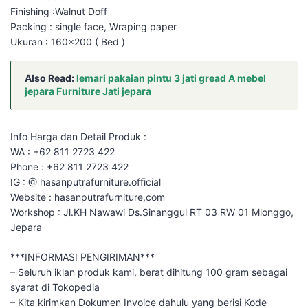
Finishing :Walnut Doff
Packing : single face, Wraping paper
Ukuran : 160×200 ( Bed )
Also Read:
lemari pakaian pintu 3 jati gread A mebel
jepara Furniture Jati jepara
Info Harga dan Detail Produk :
WA : +62 811 2723 422
Phone : +62 811 2723 422
IG : @ hasanputrafurniture.official
Website : hasanputrafurniture,com
Workshop : Jl.KH Nawawi Ds.Sinanggul RT 03 RW 01 Mlonggo,
Jepara
***INFORMASI PENGIRIMAN***
– Seluruh iklan produk kami, berat dihitung 100 gram sebagai
syarat di Tokopedia
– Kita kirimkan Dokumen Invoice dahulu yang berisi Kode