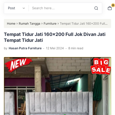
0
Search
›
›
›
Home
Rumah Tangga
Furniture
Tempat Tidur Jati 160×200 Full
Jok Divan Jati Tempat Tidur Jati
Tempat Tidur Jati 160×200 Full Jok Divan Jati
Tempat Tidur Jati
.
.
by
Hasan Putra Furniture
12 Mei 2024
8 min read