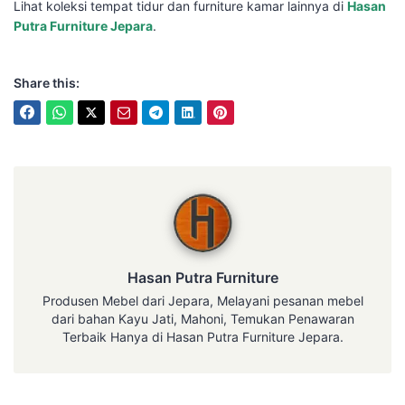
Lihat koleksi tempat tidur dan furniture kamar lainnya di
Hasan
Putra Furniture Jepara
.
Share this:
Hasan Putra Furniture
Hasan Putra Furniture
Produsen Mebel dari Jepara, Melayani pesanan mebel
dari bahan Kayu Jati, Mahoni, Temukan Penawaran
Terbaik Hanya di Hasan Putra Furniture Jepara.