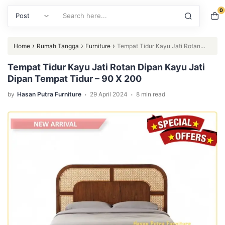
0
Search
›
›
›
Home
Rumah Tangga
Furniture
Tempat Tidur Kayu Jati Rotan
Dipan Kayu Jati Dipan Tempat Tidur – 90 X 200
Tempat Tidur Kayu Jati Rotan Dipan Kayu Jati
Dipan Tempat Tidur – 90 X 200
.
.
by
Hasan Putra Furniture
29 April 2024
8 min read