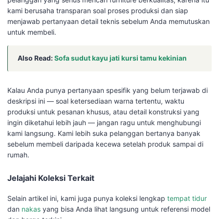
kami berusaha transparan soal proses produksi dan siap
menjawab pertanyaan detail teknis sebelum Anda memutuskan
untuk membeli.
Also Read:
Sofa sudut kayu jati kursi tamu kekinian
Kalau Anda punya pertanyaan spesifik yang belum terjawab di
deskripsi ini — soal ketersediaan warna tertentu, waktu
produksi untuk pesanan khusus, atau detail konstruksi yang
ingin diketahui lebih jauh — jangan ragu untuk menghubungi
kami langsung. Kami lebih suka pelanggan bertanya banyak
sebelum membeli daripada kecewa setelah produk sampai di
rumah.
Jelajahi Koleksi Terkait
Selain artikel ini, kami juga punya koleksi lengkap
tempat tidur
dan
nakas
yang bisa Anda lihat langsung untuk referensi model