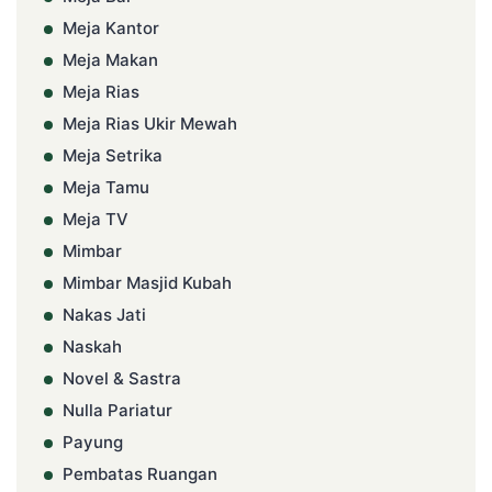
Meja Kantor
Meja Makan
Meja Rias
Meja Rias Ukir Mewah
Meja Setrika
Meja Tamu
Meja TV
Mimbar
Mimbar Masjid Kubah
Nakas Jati
Naskah
Novel & Sastra
Nulla Pariatur
Payung
Pembatas Ruangan