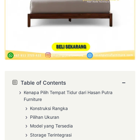
−
Table of Contents
Kenapa Pilih Tempat Tidur dari Hasan Putra
Furniture
Konstruksi Rangka
Pilihan Ukuran
Model yang Tersedia
Storage Terintegrasi