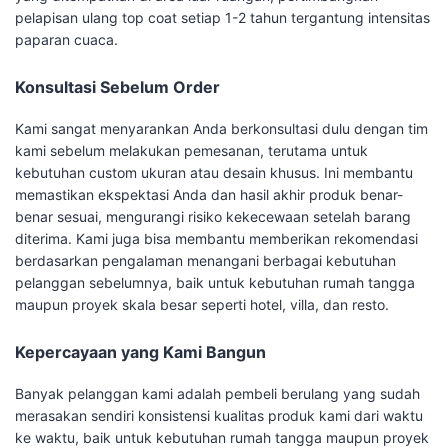
pelapisan ulang top coat setiap 1-2 tahun tergantung intensitas
paparan cuaca.
Konsultasi Sebelum Order
Kami sangat menyarankan Anda berkonsultasi dulu dengan tim
kami sebelum melakukan pemesanan, terutama untuk
kebutuhan custom ukuran atau desain khusus. Ini membantu
memastikan ekspektasi Anda dan hasil akhir produk benar-
benar sesuai, mengurangi risiko kekecewaan setelah barang
diterima. Kami juga bisa membantu memberikan rekomendasi
berdasarkan pengalaman menangani berbagai kebutuhan
pelanggan sebelumnya, baik untuk kebutuhan rumah tangga
maupun proyek skala besar seperti hotel, villa, dan resto.
Kepercayaan yang Kami Bangun
Banyak pelanggan kami adalah pembeli berulang yang sudah
merasakan sendiri konsistensi kualitas produk kami dari waktu
ke waktu, baik untuk kebutuhan rumah tangga maupun proyek