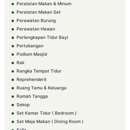
Peralatan Makan & Minum
Peralatan Makan Set
Perawatan Burung
Perawatan Hewan
Perlengkapan Tidur Bayi
Pertukangan
Podium Masjid
Rak
Rangka Tempat Tidur
Reprehenderit
Ruang Tamu & Keluarga
Rumah Tangga
Sekop
Set Kamar Tidur ( Bedroom )
Set Meja Makan ( Dining Room )
Sofa