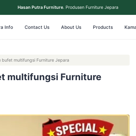
Hasan Putra Furniture
. Produsen Furniture Jepara
a Info
Contact Us
About Us
Products
Kama
u bufet multifungsi Furniture Jepara
et multifungsi Furniture