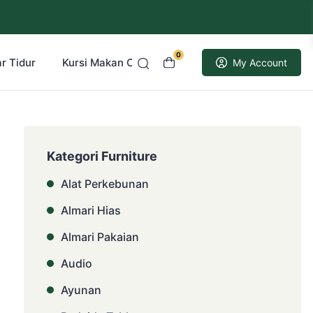
0
r Tidur
Kursi Makan Cafe Resto
Kusen Pintu Jati
My Account
Kategori Furniture
Alat Perkebunan
Almari Hias
Almari Pakaian
Audio
Ayunan