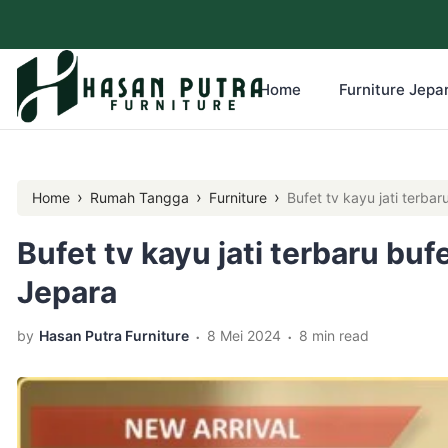
Home
Furniture Jepar
›
›
›
Home
Rumah Tangga
Furniture
Bufet tv kayu jati terbar
Bufet tv kayu jati terbaru buf
Jepara
.
.
by
Hasan Putra Furniture
8 Mei 2024
8 min read