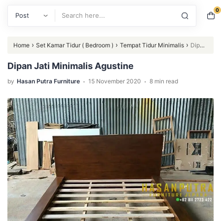
0
Search
›
›
›
Home
Set Kamar Tidur ( Bedroom )
Tempat Tidur Minimalis
Dipan
Jati Minimalis Agustine
Dipan Jati Minimalis Agustine
.
.
by
Hasan Putra Furniture
15 November 2020
8 min read