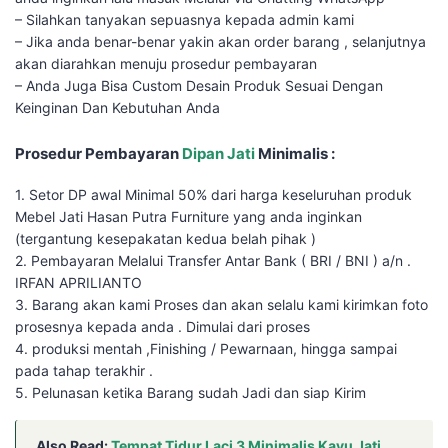
– Silahkan tanyakan sepuasnya kepada admin kami
– Jika anda benar-benar yakin akan order barang , selanjutnya
akan diarahkan menuju prosedur pembayaran
– Anda Juga Bisa Custom Desain Produk Sesuai Dengan
Keinginan Dan Kebutuhan Anda
Prosedur Pembayaran
Dipan Jati
Minimalis :
1. Setor DP awal Minimal 50% dari harga keseluruhan produk
Mebel Jati Hasan Putra Furniture yang anda inginkan
(tergantung kesepakatan kedua belah pihak )
2. Pembayaran Melalui Transfer Antar Bank ( BRI / BNI ) a/n .
IRFAN APRILIANTO
3. Barang akan kami Proses dan akan selalu kami kirimkan foto
prosesnya kepada anda . Dimulai dari proses
4. produksi mentah ,Finishing / Pewarnaan, hingga sampai
pada tahap terakhir .
5. Pelunasan ketika Barang sudah Jadi dan siap Kirim
Also Read:
Tempat Tidur Laci 3 Minimalis Kayu Jati