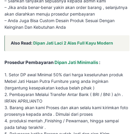
– Silahkan tanyakan sepuasnya kepada admin kami
– Jika anda benar-benar yakin akan order barang , selanjutnya
akan diarahkan menuju prosedur pembayaran
– Anda Juga Bisa Custom Desain Produk Sesuai Dengan
Keinginan Dan Kebutuhan Anda
Also Read:
Dipan Jati Laci 2 Alas Full Kayu Modern
Prosedur Pembayaran
Dipan Jati Minimalis
:
1. Setor DP awal Minimal 50% dari harga keseluruhan produk
Mebel Jati Hasan Putra Furniture yang anda inginkan
(tergantung kesepakatan kedua belah pihak )
2. Pembayaran Melalui Transfer Antar Bank ( BRI / BNI ) a/n .
IRFAN APRILIANTO
3. Barang akan kami Proses dan akan selalu kami kirimkan foto
prosesnya kepada anda . Dimulai dari proses
4. produksi mentah ,Finishing / Pewarnaan, hingga sampai
pada tahap terakhir .
5. Pelunasan ketika Barang sudah Jadi dan siap Kirim