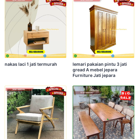
nakas laci 1 jati termurah
lemari pakaian pintu 3 jati
gread A mebel jepara
Furniture Jati jepara