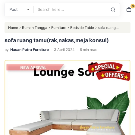
0
Search
›
›
›
›
Home
Rumah Tangga
Furniture
Bedside Table
sofa ruang
tamu(rak,nakas,meja konsul)
sofa ruang tamu(rak,nakas,meja konsul)
.
.
by
Hasan Putra Furniture
3 April 2024
8 min read